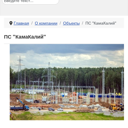
Главная
О компании
Объекты
ПС "КамаКалий"
ПС "КамаКалий"