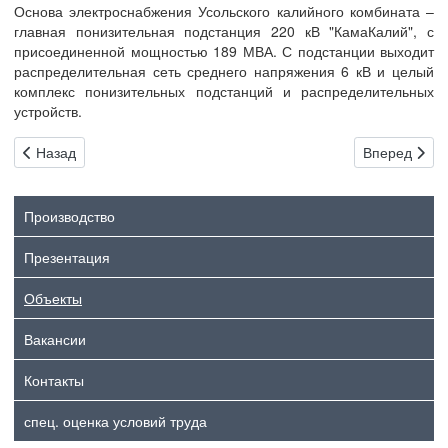
Основа электроснабжения Усольского калийного комбината –
главная понизительная подстанция 220 кВ "КамаКалий", с
присоединенной мощностью 189 МВА. С подстанции выходит
распределительная сеть среднего напряжения 6 кВ и целый
комплекс понизительных подстанций и распределительных
устройств.
Предыдущий: ПС "Тамбовская № 8"
Следующий:
Назад
Вперед
Производство
Презентация
Объекты
Вакансии
Контакты
спец. оценка условий труда