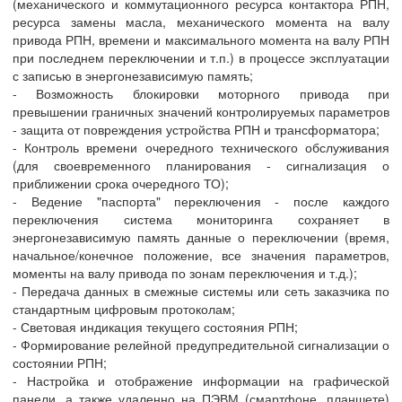
(механического и коммутационного ресурса контактора РПН,
ресурса замены масла, механического момента на валу
привода РПН, времени и максимального момента на валу РПН
при последнем переключении и т.п.) в процессе эксплуатации
с записью в энергонезависимую память;
- Возможность блокировки моторного привода при
превышении граничных значений контролируемых параметров
- защита от повреждения устройства РПН и трансформатора;
- Контроль времени очередного технического обслуживания
(для своевременного планирования - сигнализация о
приближении срока очередного ТО);
- Ведение "паспорта" переключения - после каждого
переключения система мониторинга сохраняет в
энергонезависимую память данные о переключении (время,
начальное/конечное положение, все значения параметров,
моменты на валу привода по зонам переключения и т.д.);
- Передача данных в смежные системы или сеть заказчика по
стандартным цифровым протоколам;
- Световая индикация текущего состояния РПН;
- Формирование релейной предупредительной сигнализации о
состоянии РПН;
- Настройка и отображение информации на графической
панели, а также удаленно на ПЭВМ (смартфоне, планшете)