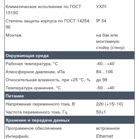
Климатическое исполнение по ГОСТ
УХЛ1
15150
Степень защиты корпуса по ГОСТ 14254-
IP 54
96
Монтаж
на бак или
монтажную
стойку (стену)
Окружающая среда
Рабочая температура, °С
-60…+40
Атмосферное давление, кПа
84…106
Относительная влажность, при +25 °С, %
до 98
Температура хранения, °С
-50…+40
Питание
Напряжение переменного тока, В
220 (+15/-10)
Частота переменного тока, Гц
50±1
Хранение и передача данных
Программное обеспечение
встроенное
Интерфейс
Ethernet